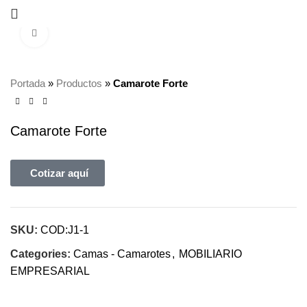
Click to enlarge
Portada
»
Productos
»
Camarote Forte
Camarote Forte
Cotizar aquí
SKU:
COD:J1-1
Categories:
Camas - Camarotes
,
MOBILIARIO
EMPRESARIAL