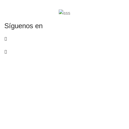
Síguenos en
RUC: 20377367082
Libro de Reclamaciones
Copyright © 2026 Muebles Classic