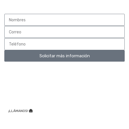
Solicitar más información
¡Obtén Nuestro Catálogo!
y Únete a la Experiencia Muebles Classic
Sólo tienes llenar tus datos y podrás descargarlo
inmediatamente.
¡LLÁMANOS!
WhatsApp Online