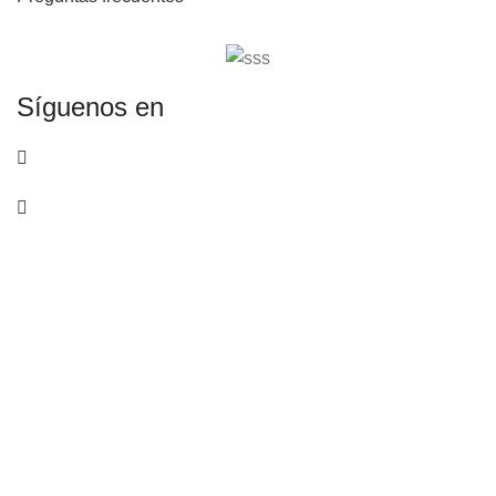
Síguenos en
RUC: 20377367082
Libro de Reclamaciones
Copyright © 2026 Muebles Classic