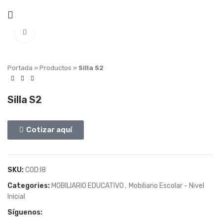
Click to enlarge
Portada
»
Productos
»
Silla S2
Silla S2
Cotizar aquí
SKU:
COD:I8
Categories:
MOBILIARIO EDUCATIVO
,
Mobiliario Escolar - Nivel
Inicial
Síguenos: