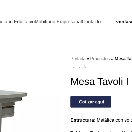
iliario Educativo
Mobiliario Empresarial
Contacto
ventas
Portada
»
Productos
»
Mesa Tav
Mesa Tavoli I
Cotizar aquí
Estructura:
Metálica con sold