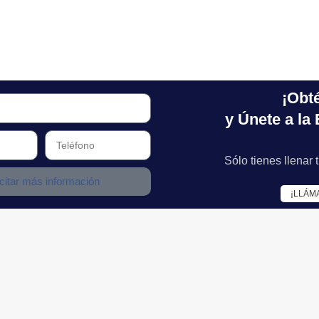
¡Obt
y Únete a la
Sólo tienes llenar
icitar más información
¡LLÁM