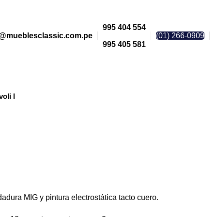
995 404 554
@mueblesclassic.com.pe
(01) 266-0909
995 405 581
oli I
adura MIG y pintura electrostática tacto cuero.