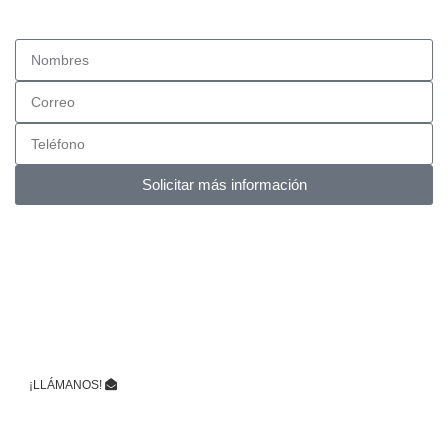
Solicitar más información
¡Obtén Nuestro Catálogo!
y Únete a la Experiencia Muebles Classic
Sólo tienes llenar tus datos y podrás descargarlo
inmediatamente.
¡LLÁMANOS!
WhatsApp Online