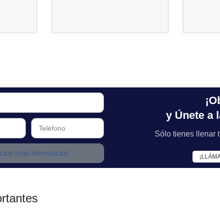
¡O
y Únete a 
Sólo tienes llenar
icitar más información
¡LLÁM
rtantes