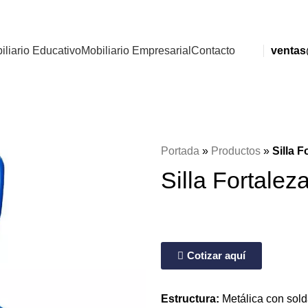
iliario Educativo
Mobiliario Empresarial
Contacto
ventas
Portada
»
Productos
»
Silla F
Silla Fortalez
Cotizar aquí
Estructura:
Metálica con solda