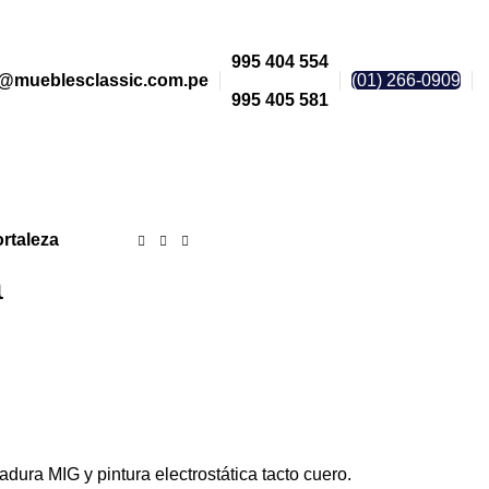
995 404 554
@mueblesclassic.com.pe
(01) 266-0909
995 405 581
ortaleza
a
dura MIG y pintura electrostática tacto cuero.